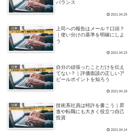
バランス
2021.04.25
上司への報告はメール？口頭？
仕事
｜使い分けの基準を明確にしよ
う
2021.04.23
自分の頑張ったことだけを伝え
仕事
てない？｜評価面談の正しいア
ピールポイントを知ろう
2021.04.18
技術系社員は特許を書こう｜昇
仕事
進や転職にも大きく役立つ自己
投資
2021.04.14