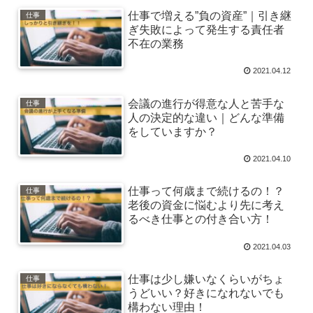
仕事で増える”負の資産”｜引き継
仕事
ぎ失敗によって発生する責任者
不在の業務
2021.04.12
会議の進行が得意な人と苦手な
仕事
人の決定的な違い｜どんな準備
をしていますか？
2021.04.10
仕事って何歳まで続けるの！？
仕事
老後の資金に悩むより先に考え
るべき仕事との付き合い方！
2021.04.03
仕事は少し嫌いなくらいがちょ
仕事
うどいい？好きになれないでも
構わない理由！