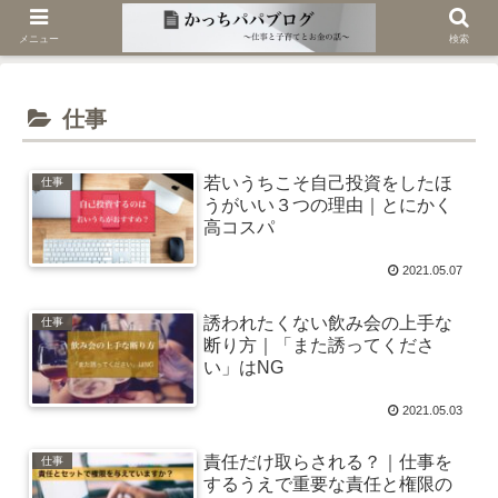
メニュー
検索
仕事
若いうちこそ自己投資をしたほ
仕事
うがいい３つの理由｜とにかく
高コスパ
2021.05.07
誘われたくない飲み会の上手な
仕事
断り方｜「また誘ってくださ
い」はNG
2021.05.03
責任だけ取らされる？｜仕事を
仕事
するうえで重要な責任と権限の