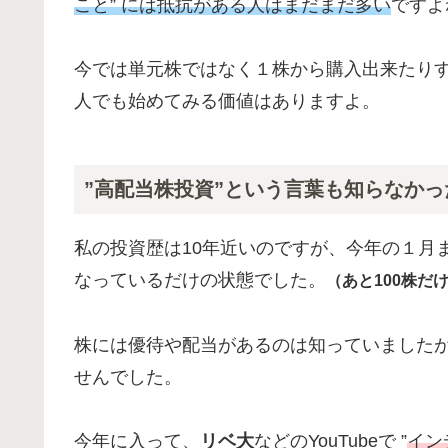
こと” には抵抗がある人はまだまだ多い
ですよ
今では単元株ではなく１株から購入出来たり
人でも始めてみる価値はありますよ。
”高配当株投資”という言葉も知らなかっ
私の投資歴は10年近いのですが、今年の１月
なっているだけの状態でした。
（あと100株だ
株には優待や配当があるのは知っていましたが
せんでした。
今年に入って、
リベ大
などのYouTubeで ”
イン