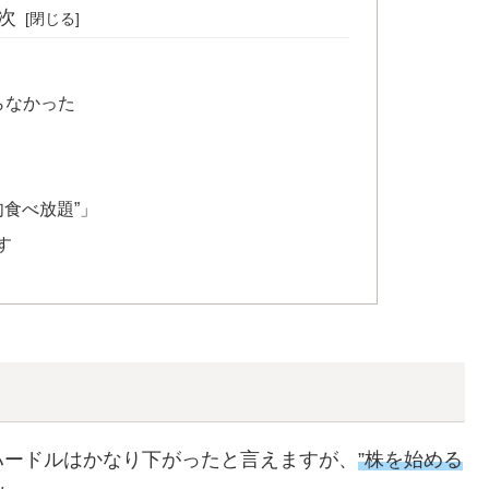
次
らなかった
肉食べ放題”」
す
ハードルはかなり下がったと言えますが、
”株を始める