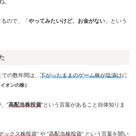
ね。
するので、「
やってみたいけど、お金がない
」という
た
までの数年間は、
下がったままのゲーム株が塩漬け
に
けイオンの株）
、”
高配当株投資
”という言葉があること自体知りま
デックス株投資
” や ”
高配当株投資
” という言葉を聞い