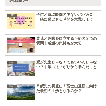
関連記事
子供と遊ぶ時間の少ないパパ必見｜
子育て
一緒に過ごせる時間を意識しよう
育児と趣味を両立するための３つの
子育て
質問｜感謝の気持ちが大切
親が先生じゃなくてもいいんじゃな
子育て
い？｜娘の逆上がりから学んだこと
５歳児の初登山！富士山登頂に向け
子育て
た最初の１歩となるのか？