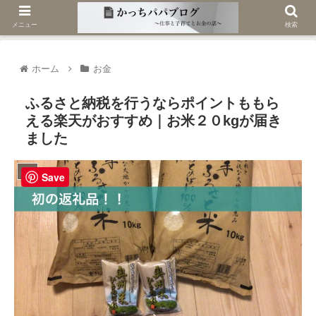
メニュー
検索
ホーム
お金
ふるさと納税を行うならポイントももら
える楽天がおすすめ｜お米２０kgが届き
ました
お金
Save